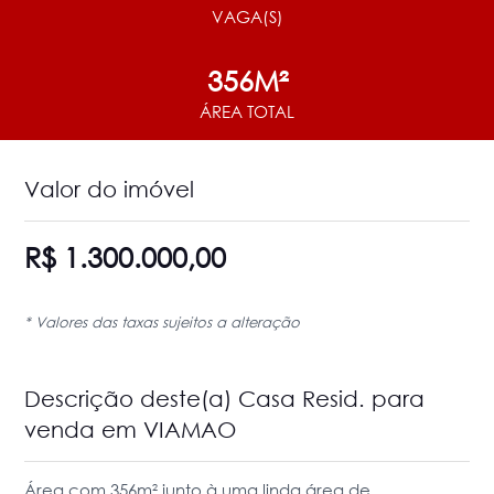
VAGA(S)
356M²
ÁREA TOTAL
Valor do imóvel
R$ 1.300.000,00
* Valores das taxas sujeitos a alteração
Descrição deste(a) Casa Resid. para
venda em VIAMAO
Área com 356m² junto à uma linda área de