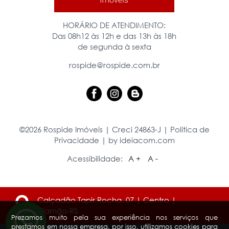
HORÁRIO DE ATENDIMENTO:
Das 08h12 às 12h e das 13h às 18h
de segunda à sexta
rospide@rospide.com.br
©2026 Rospide Imóveis | Creci 24863-J |
Política de
Privacidade
|
by ideiacom.com
Acessibilidade:
A +
A -
Calçadão Tapir Rocha, 07 | Centro |
Viamão-RS
Prezamos muito pela sua experiência nos serviços que
prestamos em nossa empresa, por isso, utilizamos cookies para