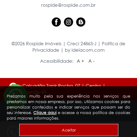
rospide@rospide.com.br
©2026 Rospide Imóveis | Creci 24863-J |
Política de
Privacidade
|
by ideiacom.com
Acessibilidade:
A +
A -
Calçadão Tapir Rocha, 07 | Centro |
Viamão-RS
Prezamos muito pela sua experiência nos serviços que
prestamos em nossa empresa, por isso, utilizamos cookies para
personalizar conteúdos e indicar serviços que possam ser do
51 99987-1323
seu interesse.
Clique aqui
e acesse a nossa política de cookies
para maiores informações.
Aceitar
51 3485-1323