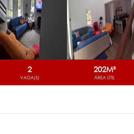
2
202M²
VAGA(S)
ÁREA ÚTIL