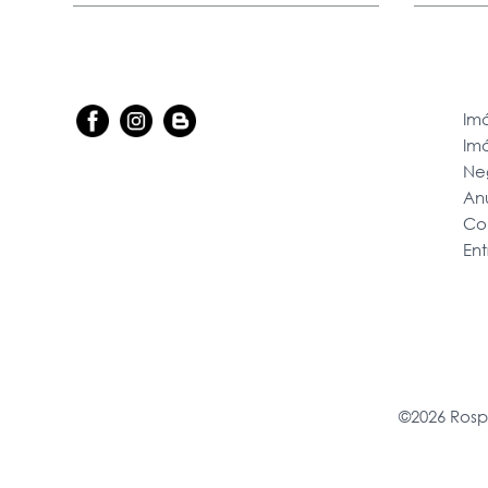
Imó
Im
Ne
An
Co
En
©2026 Rosp