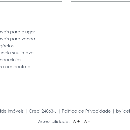
veis para alugar
óveis para venda
gócios
uncie seu imóvel
ndomínios
tre em contato
ide Imóveis | Creci 24863-J |
Política de Privacidade
|
by id
Acessibilidade:
A +
A -