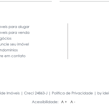
veis para alugar
óveis para venda
gócios
uncie seu imóvel
ndomínios
tre em contato
ide Imóveis | Creci 24863-J |
Política de Privacidade
|
by id
Acessibilidade:
A +
A -