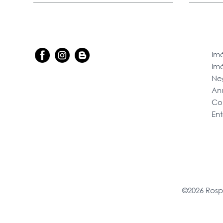
Imó
Im
Ne
An
Co
En
©2026 Rosp