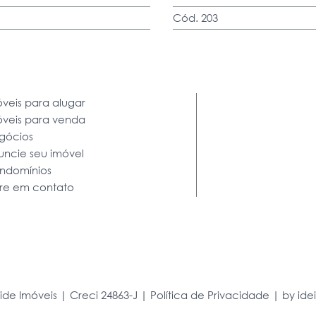
Cód. 203
veis para alugar
óveis para venda
gócios
uncie seu imóvel
ndomínios
tre em contato
ide Imóveis | Creci 24863-J |
Política de Privacidade
|
by id