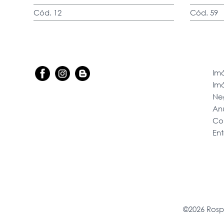
Cód. 12
Cód. 59
Imó
Im
Ne
An
Co
En
©2026 Rosp