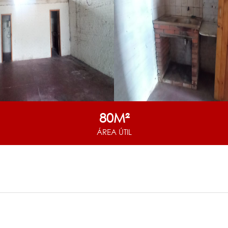
80M²
ÁREA ÚTIL