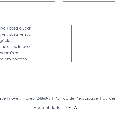
veis para alugar
óveis para venda
gócios
uncie seu imóvel
ndomínios
tre em contato
ide Imóveis | Creci 24863-J |
Política de Privacidade
|
by id
Acessibilidade:
A +
A -