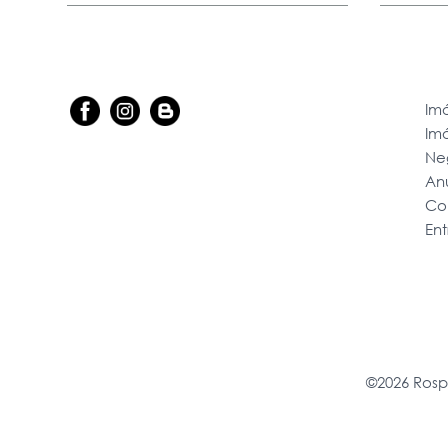
Imó
Im
Ne
An
Co
En
©2026 Rosp