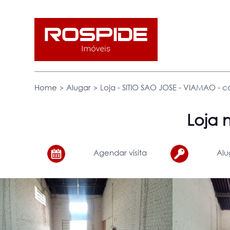
>
>
Home
Alugar
Loja - SITIO SAO JOSE - VIAMAO - có
Loja
n
Agendar visita
Alu